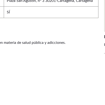
Plaza San Agustín, nº 3 30201-Cartagena
, Cartagena
SÍ
en materia de salud pública y adicciones.