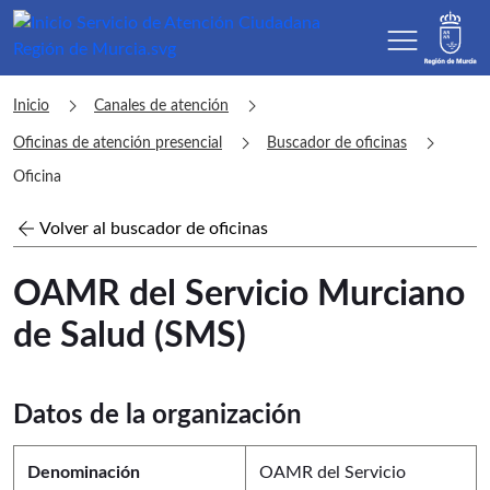
menu
sac Oficina
chevron_right
chevron_right
Inicio
Canales de atención
chevron_right
chevron_right
Oficinas de atención presencial
Buscador de oficinas
Oficina
arrow_back
Volver al buscador de oficinas
OAMR del Servicio Murciano
de Salud (SMS)
Datos de la organización
Denominación
OAMR del Servicio