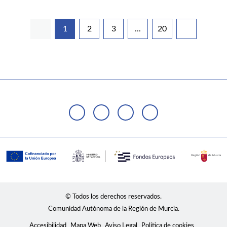
1
2
3
...
20
Página
Página
Página
Páginas intermedias Use 
Página
© Todos los derechos reservados.
Comunidad Autónoma de la Región de Murcia.
Accesibilidad
Mapa Web
Aviso Legal
Política de cookies